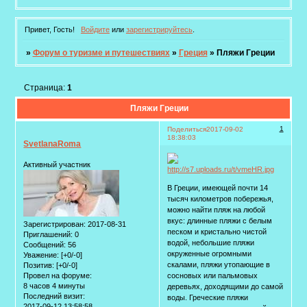
Привет, Гость!
Войдите
или
зарегистрируйтесь
.
»
Форум о туризме и путешествиях
»
Греция
»
Пляжи Греции
Страница:
1
Пляжи Греции
1
Поделиться
2017-09-02
18:38:03
SvetlanaRoma
Активный участник
В Греции, имеющей почти 14
тысяч километров побережья,
можно найти пляж на любой
вкус: длинные пляжи с белым
Зарегистрирован
: 2017-08-31
песком и кристально чистой
Приглашений:
0
водой, небольшие пляжи
Сообщений:
56
окруженные огромными
Уважение:
[+0/-0]
скалами, пляжи утопающие в
Позитив:
[+0/-0]
Провел на форуме:
сосновых или пальмовых
8 часов 4 минуты
деревьях, доходящими до самой
Последний визит:
воды. Греческие пляжи
2017-09-12 13:58:58