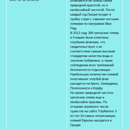
отличаются не только своей
природной красотой, но и
необычайной чистотой. Почти
каждый год Греция входит в
тройку стран с самыми чистыми
пляжами по программе Blue
Flag.
В 2012 году 394 греческих пляжа
и 9 марин были отмечены
голубыми флагами, что
свидетельствует о их
соответствии самым высоким
стандартам качества воды и
экологии побережья, а также
соблюдении всех требований
безопасности отдыхающих.
Наибольшее количество пляжей
получивших голубой флаг
находится на Крите, Халкидиках,
Пелопоннесе и Корфу.
Но кроме природной чистоты
греческие пляжи еще и
необычайно красивы. По
отзывам огромного числа
туристов на сайте TripAdvisor 3
из топ-10 самых потрясающих
пляжей Европы находятся в
Греции.