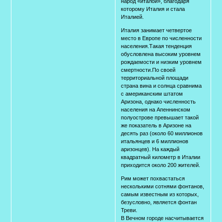
народ «италои», благодаря
которому Италия и стала
Италией.
Италия занимает четвертое
место в Европе по численности
населения.Такая тенденция
обусловлена высоким уровнем
рождаемости и низким уровнем
смертности.По своей
территориальной площади
страна вина и солнца сравнима
с американским штатом
Аризона, однако численность
населения на Апеннинском
полуострове превышает такой
же показатель в Аризоне на
десять раз (около 60 миллионов
итальянцев и 6 миллионов
аризонцев). На каждый
квадратный километр в Италии
приходится около 200 жителей.
Рим может похвастаться
несколькими сотнями фонтанов,
самым известным из которых,
безусловно, является фонтан
Треви.
В Вечном городе насчитывается