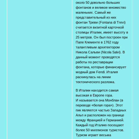
около 50 довольно больших
фонтанов и великое множество
маленьких. Самый же
представительный из них
фонтан Треви (Fontana di Trevi)
считается визитной карточкой
столицы Италии, имеет высоту в
25 метров. Он был построен при
Папе Клементе в 1762 году
талантливым архитектором
Никола Сальви (Nicola Salvi). В
данный момент проводятся
работы по реставрации
фонтана, которые финансирует
модный дом Fendi. Италия
раскинулась на линии
тектонического разлома.
В Италии находится самая
высокая в Европе гора.
И называется она Монблан (в
переводе «белая гора»). Этот
пик являются частью Западных
Альп и расположен на границе
между Францией и Германией.
Каждый год Италию посещают
более 50 миллионов туристов.
Туризм играет весьма