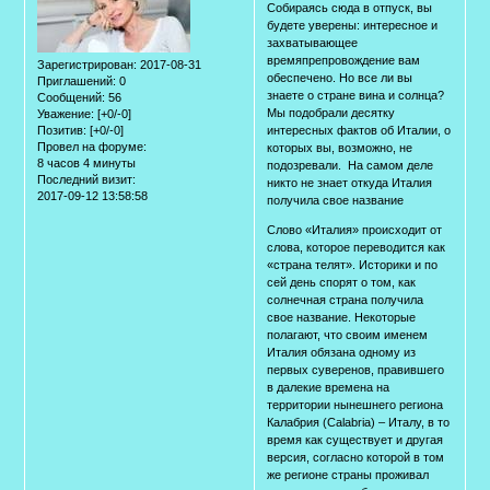
Собираясь сюда в отпуск, вы
будете уверены: интересное и
захватывающее
времяпрепровождение вам
Зарегистрирован
: 2017-08-31
обеспечено. Но все ли вы
Приглашений:
0
знаете о стране вина и солнца?
Сообщений:
56
Мы подобрали десятку
Уважение:
[+0/-0]
Позитив:
[+0/-0]
интересных фактов об Италии, о
Провел на форуме:
которых вы, возможно, не
8 часов 4 минуты
подозревали. На самом деле
Последний визит:
никто не знает откуда Италия
2017-09-12 13:58:58
получила свое название
Слово «Италия» происходит от
слова, которое переводится как
«страна телят». Историки и по
сей день спорят о том, как
солнечная страна получила
свое название. Некоторые
полагают, что своим именем
Италия обязана одному из
первых суверенов, правившего
в далекие времена на
территории нынешнего региона
Калабрия (Calabria) – Италу, в то
время как существует и другая
версия, согласно которой в том
же регионе страны проживал