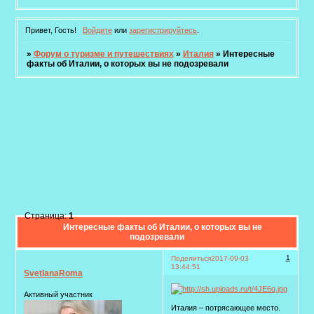
Привет, Гость!
Войдите
или
зарегистрируйтесь
.
»
Форум о туризме и путешествиях
»
Италия
»
Интересные
факты об Италии, о которых вы не подозревали
Страница:
1
Интересные факты об Италии, о которых вы не
подозревали
1
Поделиться
2017-09-03
13:44:51
SvetlanaRoma
Активный участник
Италия – потрясающее место.