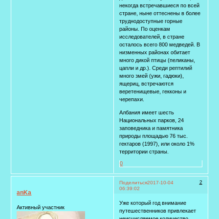
некогда встречавшиеся по всей
стране, ныне оттеснены в более
труднодоступные горные
районы. По оценкам
исследователей, в стране
осталось всего 800 медведей. В
низменных районах обитает
много дикой птицы (пеликаны,
цапли и др.). Среди рептилий
много змей (ужи, гадюки),
ящериц, встречаются
веретенищевые, гекконы и
черепахи.
Албания имеет шесть
Национальных парков, 24
заповедника и памятника
природы площадью 76 тыс.
гектаров (1997), или около 1%
территории страны.
0
2
Поделиться
2017-10-04
06:39:02
anKa
Уже который год внимание
Активный участник
путешественников привлекает
неисчисляемое количество