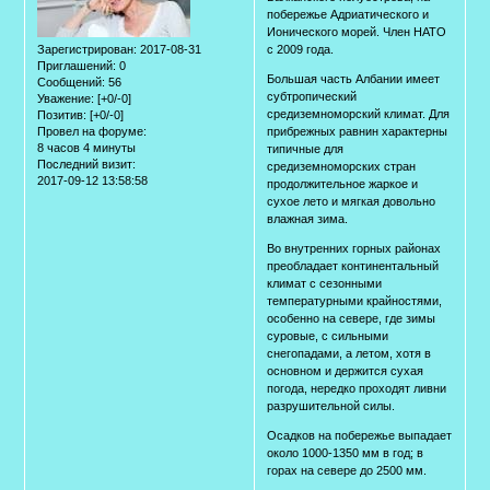
побережье Адриатического и
Ионического морей. Член НАТО
Зарегистрирован
: 2017-08-31
с 2009 года.
Приглашений:
0
Большая часть Албании имеет
Сообщений:
56
субтропический
Уважение:
[+0/-0]
средиземноморский климат. Для
Позитив:
[+0/-0]
Провел на форуме:
прибрежных равнин характерны
8 часов 4 минуты
типичные для
Последний визит:
средиземноморских стран
2017-09-12 13:58:58
продолжительное жаркое и
сухое лето и мягкая довольно
влажная зима.
Во внутренних горных районах
преобладает континентальный
климат с сезонными
температурными крайностями,
особенно на севере, где зимы
суровые, с сильными
снегопадами, а летом, хотя в
основном и держится сухая
погода, нередко проходят ливни
разрушительной силы.
Осадков на побережье выпадает
около 1000-1350 мм в год; в
горах на севере до 2500 мм.