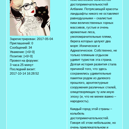
достопримечательностей
Албании. Потрясающей красоты
ландшафты никого не оставляют
равнодушными – скалистые
пики величественных горных
массивов, густые и очень
ароматные леса,
умопомрачительные пляжи,
Зарегистрирован
: 2017-05-04
берега которых целуют два
Приглашений:
0
моря: Ионическое и
Сообщений:
34
Адриатическое. Собственно, не
Уважение:
[+0/-0]
только пляжным отдыхом
Позитив:
[+0/-0]
удивит туристов эта страна.
Провел на форуме:
Долгая история развития стала
3 часа 25 минут
причиной того, что здесь
Последний визит:
2017-10-14 16:28:52
сохранились удивительные
памятки родом из далекого
прошлого, архитектурные
сооружения различных стилей,
олицетворяющих ту или иную
эпоху (и, что не менее важно –
народность).
Каждый город этой страны –
колыбель
достопримечательностей.
Говоря об этом небольшом, но
очень привлекательном и