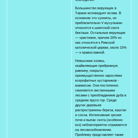
Большинство верующих в
Тиране исповедуют ислам. В
основном это сунниты, но
приблизительно V мусульман
относится к шиитской секте
бекташи. Остальные верующие
— христиане, причем 20% из
них относятся к Римской
католической церкви, около 15%
— к православной.
Невысокие холмы,
окаймляющие прибрежную
равнину, покрыты
преимущественно зарослями
ксерофитных кустарников -
маквисом. Они постепенно
сменяются лиственными
лесами с преобладанием дуба в
среднем ярусе гор. Среди
других деревьев
распространены береза, каштан
и сосна. Интенсивная эрозия
почв и выпас скота (особенно
коз) неблагоприятно отражаются
на лесовозобновлении.
Проблему представляет также