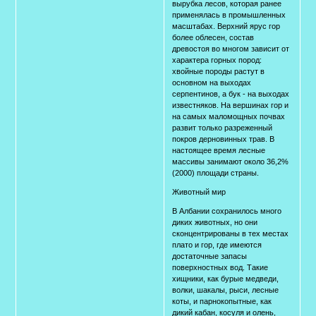
вырубка лесов, которая ранее
применялась в промышленных
масштабах. Верхний ярус гор
более облесен, состав
древостоя во многом зависит от
характера горных пород:
хвойные породы растут в
основном на выходах
серпентинов, а бук - на выходах
известняков. На вершинах гор и
на самых маломощных почвах
развит только разреженный
покров дерновинных трав. В
настоящее время лесные
массивы занимают около 36,2%
(2000) площади страны.
Животный мир
В Албании сохранилось много
диких животных, но они
сконцентрированы в тех местах
плато и гор, где имеются
достаточные запасы
поверхностных вод. Такие
хищники, как бурые медведи,
волки, шакалы, рыси, лесные
коты, и парнокопытные, как
дикий кабан, косуля и олень,