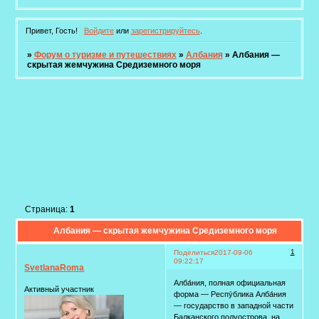
Привет, Гость!
Войдите
или
зарегистрируйтесь
.
»
Форум о туризме и путешествиях
»
Албания
»
Албания —
скрытая жемчужина Средиземного моря
Страница:
1
Албания — скрытая жемчужина Средиземного моря
1
Поделиться
2017-09-06
09:22:17
SvetlanaRoma
Алба́ния, полная официальная
Активный участник
форма — Респу́блика Алба́ния
— государство в западной части
Балканского полуострова, на