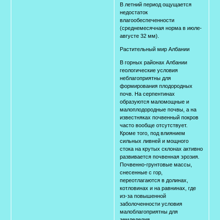
В летний период ощущается
недостаток
влагообеспеченности
(среднемесячная норма в июле-
августе 32 мм).
Растительный мир Албании
В горных районах Албании
геологические условия
неблагоприятны для
формирования плодородных
почв. На серпентинах
образуются маломощные и
малоплодородные почвы, а на
известняках почвенный покров
часто вообще отсутствует.
Кроме того, под влиянием
сильных ливней и мощного
стока на крутых склонах активно
развивается почвенная эрозия.
Почвенно-грунтовые массы,
снесенные с гор,
переотлагаются в долинах,
котловинах и на равнинах, где
из-за повышенной
заболоченности условия
малоблагоприятны для
земледелия.