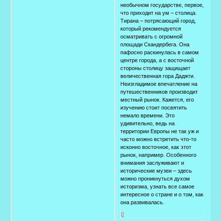
необычном государстве, первое,
что приходит на ум – столица.
Тирана – потрясающий город,
который рекомендуется
осматривать с огромной
площади Скандербега. Она
пафосно раскинулась в самом
центре города, а с восточной
стороны столицу защищает
величественная гора Даджти.
Неизгладимое впечатление на
путешественников производит
местный рынок. Кажется, его
изучению стоит посвятить
немало времени. Это
удивительно, ведь на
территории Европы не так уж и
часто можно встретить что-то
исконно восточное, как этот
рынок, например. Особенного
внимания заслуживают и
исторические музеи – здесь
можно проникнуться духом
историзма, узнать все самое
интересное о стране и о том, как
она развивалась.
0