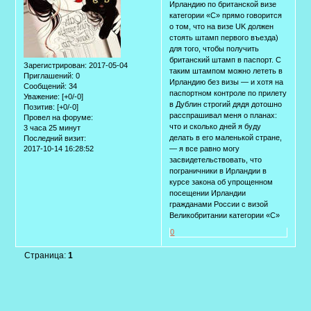
Ирландию по британской визе
категории «С» прямо говорится
о том, что на визе UK должен
стоять штамп первого въезда)
для того, чтобы получить
британский штамп в паспорт. С
Зарегистрирован
: 2017-05-04
таким штампом можно лететь в
Приглашений:
0
Ирландию без визы — и хотя на
Сообщений:
34
паспортном контроле по прилету
Уважение:
[+0/-0]
в Дублин строгий дядя дотошно
Позитив:
[+0/-0]
расспрашивал меня о планах:
Провел на форуме:
что и сколько дней я буду
3 часа 25 минут
делать в его маленькой стране,
Последний визит:
2017-10-14 16:28:52
— я все равно могу
засвидетельствовать, что
пограничники в Ирландии в
курсе закона об упрощенном
посещении Ирландии
гражданами России с визой
Великобритании категории «С»
0
Страница:
1