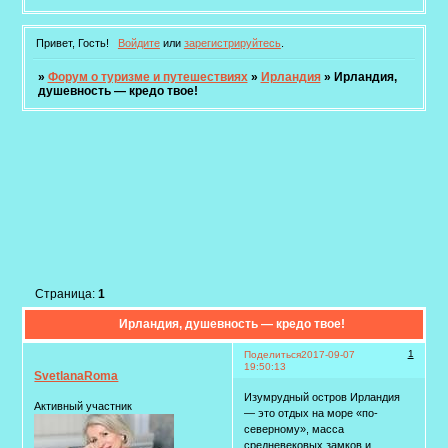
Привет, Гость!
Войдите
или
зарегистрируйтесь
.
»
Форум о туризме и путешествиях
»
Ирландия
»
Ирландия,
душевность — кредо твое!
Страница:
1
Ирландия, душевность — кредо твое!
1
Поделиться
2017-09-07
19:50:13
SvetlanaRoma
Изумрудный остров Ирландия
Активный участник
— это отдых на море «по-
северному», масса
средневековых замков и