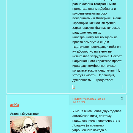
равно славна театральными
представлениями Дублина и
концептуальными рок-
вечеринками в Лимерике. А еще
Ирландию как нельзя лучше
характеризует фантастическое
радушие местных:
иностранному гостю здесь не
просто помогут, а еще и
тщательно проследят, чтобы он
ну абсолютно ни в чем не
испытывал затруднения. Секрет
национального характера прост:
ирландцу комфортно только
когда все вокруг счастливы. Ну
что тут сказать... Ирландия,
душевность — кредо твое!
0
2
Поделиться
2017-10-14
14:14:53
anKa
У меня была новая двухгодовая
Активный участник
английская виза, поэтому
пришлось ночь переночевать в
Лондоне (в правилах
упрощенного въезда в