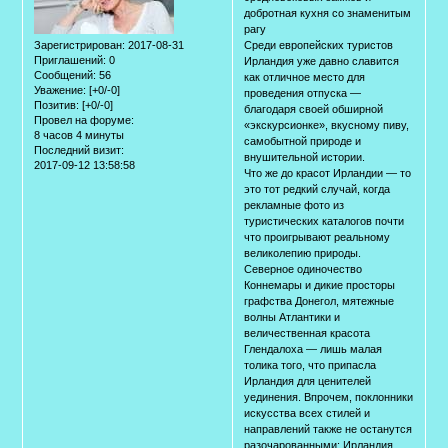
добротная кухня со знаменитым
рагу
Зарегистрирован
: 2017-08-31
Среди европейских туристов
Приглашений:
0
Ирландия уже давно славится
Сообщений:
56
как отличное место для
Уважение:
[+0/-0]
проведения отпуска —
Позитив:
[+0/-0]
благодаря своей обширной
Провел на форуме:
«экскурсионке», вкусному пиву,
8 часов 4 минуты
самобытной природе и
Последний визит:
внушительной истории.
2017-09-12 13:58:58
Что же до красот Ирландии — то
это тот редкий случай, когда
рекламные фото из
туристических каталогов почти
что проигрывают реальному
великолепию природы.
Северное одиночество
Коннемары и дикие просторы
графства Донегол, мятежные
волны Атлантики и
величественная красота
Глендалоха — лишь малая
толика того, что припасла
Ирландия для ценителей
уединения. Впрочем, поклонники
искусства всех стилей и
направлений также не останутся
разочарованными: Ирландия