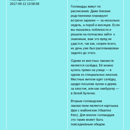
2017-09-12 13:58:58
Голландцы живут по
расписанию. Даже близкие
родственники планируют
встречи заранее — за несколько
недель, а порой и месяцев. Если
вы оказались поблизости и
решили на полчасика зайти к
знакомым, вам это вряд ли
удастся, так как, скорее всего,
их день уже был распланирован
задолго до этого.
Одним из местных лакомств
является селёдка. Её можно
купить прямо на улице — в
одном из специальных киосков.
Местные жители едят селёдку,
щедро посыпав луком и держа
за хвостик, или как гамбургер —
в белой булочке.
Вторым голландским
лакомством является картошка
фри с майонезом (Vlaamse
fries). Для многих голландцев
это также может быть
повседневным обедом.