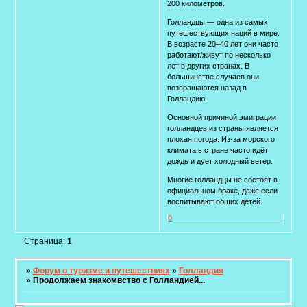
200 километров.
Голландцы — одна из самых
путешествующих наций в мире.
В возрасте 20–40 лет они часто
работают/живут по несколько
лет в других странах. В
большинстве случаев они
возвращаются назад в
Голландию.
Основной причиной эмиграции
голландцев из страны является
плохая погода. Из-за морского
климата в стране часто идёт
дождь и дует холодный ветер.
Многие голландцы не состоят в
официальном браке, даже если
воспитывают общих детей.
0
Страница:
1
»
Форум о туризме и путешествиях
»
Голландия
»
Продолжаем знакомвство с Голландией...