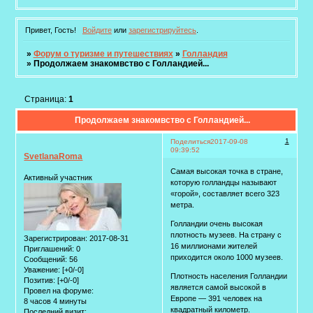
Привет, Гость!
Войдите
или
зарегистрируйтесь
.
»
Форум о туризме и путешествиях
»
Голландия
»
Продолжаем знакомвство с Голландией...
Страница:
1
Продолжаем знакомвство с Голландией...
1
Поделиться
2017-09-08
09:39:52
SvetlanaRoma
Самая высокая точка в стране,
Активный участник
которую голландцы называют
«горой», составляет всего 323
метра.
Голландии очень высокая
плотность музеев. На страну с
Зарегистрирован
: 2017-08-31
16 миллионами жителей
Приглашений:
0
приходится около 1000 музеев.
Сообщений:
56
Уважение:
[+0/-0]
Плотность населения Голландии
Позитив:
[+0/-0]
является самой высокой в
Провел на форуме:
Европе — 391 человек на
8 часов 4 минуты
квадратный километр.
Последний визит: