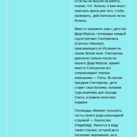
Если вы не вышли на работу,
сказав, что больны, к вам могут
прислать врача для того, чтобы
проверить, действительно ли вы
больны.
Вместо знакомого нам с детства
Деда Мороза, голландцы каждый
год встречают Синтеркласа
(Святого Николая),
приезжающего из Испании на
своем белом коне. Синтерклас
довольно сильно похож на
нашего Деда Мороза, однако
вместо Снегурочки его
сопровождают черные
помощники — Питы. Встречая
праздник Синтерклас, дети
ставят свои ботинки, положив
туда морковку для лошади
Синта, а взамен получают
подарки.
Голландцы обожают посыпать
тосты своего рода шоколадной
стружкой — Хахелслах
(Hagelslag). Имеется в виду
такая стружка, которой дети
посыпают мороженое, но в