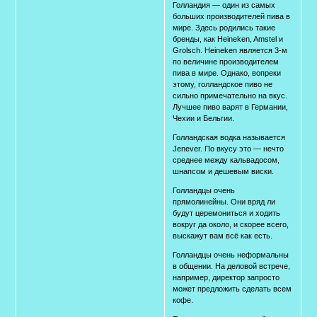
Голландия — один из самых
больших производителей пива в
мире. Здесь родились такие
бренды, как Heineken, Amstel и
Grolsch. Heineken является 3-м
по величине производителем
пива в мире. Однако, вопреки
этому, голландское пиво не
сильно примечательно на вкус.
Лучшее пиво варят в Германии,
Чехии и Бельгии.
Голландская водка называется
Jenever. По вкусу это — нечто
среднее между кальвадосом,
шнапсом и дешевым виски.
Голландцы очень
прямолинейны. Они вряд ли
будут церемониться и ходить
вокруг да около, и скорее всего,
выскажут вам всё как есть.
Голландцы очень неформальны
в общении. На деловой встрече,
например, директор запросто
может предложить сделать всем
кофе.