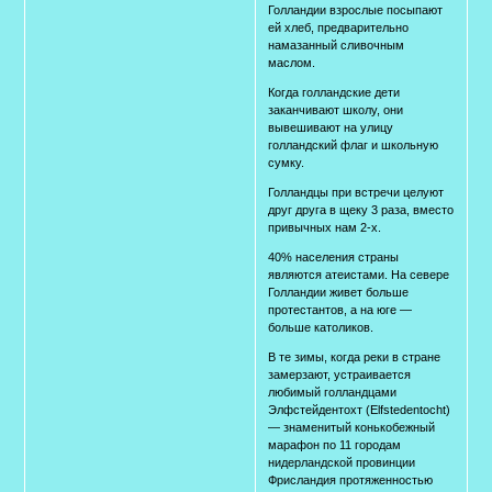
Голландии взрослые посыпают
ей хлеб, предварительно
намазанный сливочным
маслом.
Когда голландские дети
заканчивают школу, они
вывешивают на улицу
голландский флаг и школьную
сумку.
Голландцы при встречи целуют
друг друга в щеку 3 раза, вместо
привычных нам 2-х.
40% населения страны
являются атеистами. На севере
Голландии живет больше
протестантов, а на юге —
больше католиков.
В те зимы, когда реки в стране
замерзают, устраивается
любимый голландцами
Элфстейдентохт (Elfstedentocht)
— знаменитый конькобежный
марафон по 11 городам
нидерландской провинции
Фрисландия протяженностью