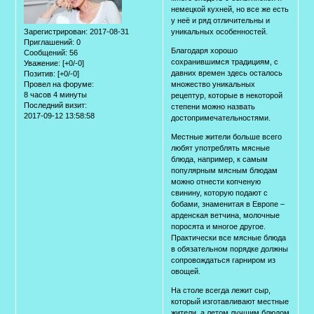
немецкой кухней, но все же есть
у неё и ряд отличительны и
Зарегистрирован
: 2017-08-31
уникальных особенностей.
Приглашений:
0
Благодаря хорошо
Сообщений:
56
сохранившимся традициям, с
Уважение:
[+0/-0]
давних времен здесь осталось
Позитив:
[+0/-0]
Провел на форуме:
множество уникальных
8 часов 4 минуты
рецептур, которые в некоторой
Последний визит:
степени можно назвать
2017-09-12 13:58:58
достопримечательностями.
Местные жители больше всего
любят употреблять мясные
блюда, например, к самым
популярным мясным блюдам
можно отнести копченую
свинину, которую подают с
бобами, знаменитая в Европе –
арденская ветчина, молочные
поросята и многое другое.
Практически все мясные блюда
в обязательном порядке должны
сопровождаться гарниром из
овощей.
На столе всегда лежит сыр,
который изготавливают местные
жители, а летом лучшим блюдом