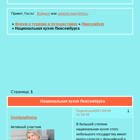
Привет, Гость!
Войдите
или
зарегистрируйтесь
.
»
Форум о туризме и путешествиях
»
Люксембург
»
Национальная кухня Люксембурга
Страница:
1
Национальная кухня Люксембурга
1
Поделиться
2017-09-08
21:59:36
SvetlanaRoma
В большей степени
Активный участник
национальная кухня этого
небольшого государства имеет
много сходств с бельгийской и