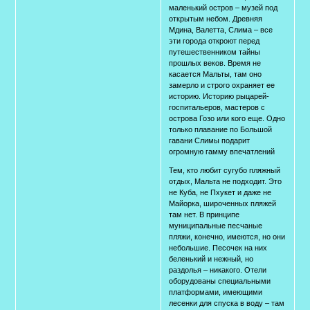
маленький остров – музей под
открытым небом. Древняя
Мдина, Валетта, Слима – все
эти города откроют перед
путешественником тайны
прошлых веков. Время не
касается Мальты, там оно
замерло и строго охраняет ее
историю. Историю рыцарей-
госпитальеров, мастеров с
острова Гозо или кого еще. Одно
только плавание по Большой
гавани Слимы подарит
огромную гамму впечатлений
Тем, кто любит сугубо пляжный
отдых, Мальта не подходит. Это
не Куба, не Пхукет и даже не
Майорка, широченных пляжей
там нет. В принципе
муниципальные песчаные
пляжи, конечно, имеются, но они
небольшие. Песочек на них
беленький и нежный, но
раздолья – никакого. Отели
оборудованы специальными
платформами, имеющими
лесенки для спуска в воду – там