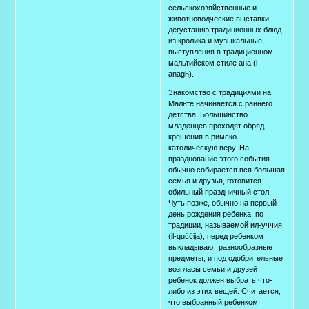
сельскохозяйственные и
животноводческие выставки,
дегустацию традиционных блюд
из кролика и музыкальные
выступления в традиционном
мальтийском стиле ана (l-
anagħ).
Знакомство с традициями на
Мальте начинается с раннего
детства. Большинство
младенцев проходят обряд
крещения в римско-
католическую веру. На
празднование этого события
обычно собирается вся большая
семья и друзья, готовится
обильный праздничный стол.
Чуть позже, обычно на первый
день рождения ребенка, по
традиции, называемой ил-уччия
(il-quċċija), перед ребенком
выкладывают разнообразные
предметы, и под одобрительные
возгласы семьи и друзей
ребенок должен выбрать что-
либо из этих вещей. Считается,
что выбранный ребенком