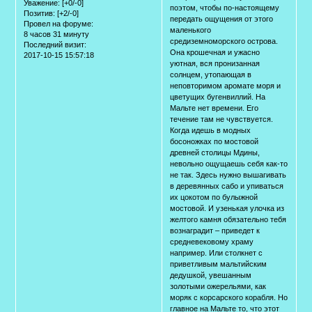
Уважение:
[+0/-0]
поэтом, чтобы по-настоящему
Позитив:
[+2/-0]
передать ощущения от этого
Провел на форуме:
маленького
8 часов 31 минуту
средиземноморского острова.
Последний визит:
Она крошечная и ужасно
2017-10-15 15:57:18
уютная, вся пронизанная
солнцем, утопающая в
неповторимом аромате моря и
цветущих бугенвиллий. На
Мальте нет времени. Его
течение там не чувствуется.
Когда идешь в модных
босоножках по мостовой
древней столицы Мдины,
невольно ощущаешь себя как-то
не так. Здесь нужно вышагивать
в деревянных сабо и упиваться
их цокотом по булыжной
мостовой. И узенькая улочка из
желтого камня обязательно тебя
вознаградит – приведет к
средневековому храму
например. Или столкнет с
приветливым мальтийским
дедушкой, увешанным
золотыми ожерельями, как
моряк с корсарского корабля. Но
главное на Мальте то, что этот