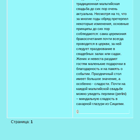
традиционная мальтийская
свадьба до сих пор очень
актуальна. Несмотря на то, что
за многие годы обряд претерпел
некоторые изменения, основные
принципы до сих пор
соблюдаются: сама церемония
бракосочетания почти всегда
проводится в церкви, за ней
следует празднование в
свадебных залах или садах.
Жених и невеста раздают
гостям маленькие подарочки в
благодарность и на память о
событии. Праздничный стол
имеет большое значение, а
особенно - сладости. Почти на
каждой мальтийской свадьбе
можно увидеть перлини (perlini)
– миндальную сладость в
сахарной глазури из Сицилии.
0
Страница:
1