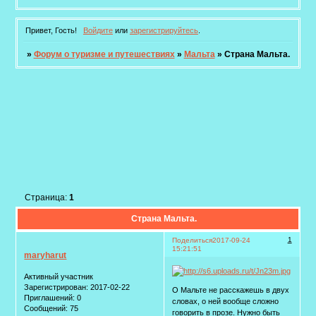
Привет, Гость!
Войдите
или
зарегистрируйтесь
.
»
Форум о туризме и путешествиях
»
Мальта
»
Страна Мальта.
Страница:
1
Страна Мальта.
1
Поделиться
2017-09-24
15:21:51
maryharut
Активный участник
Зарегистрирован
: 2017-02-22
О Мальте не расскажешь в двух
Приглашений:
0
словах, о ней вообще сложно
Сообщений:
75
говорить в прозе. Нужно быть