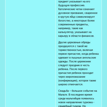
предмет указывает на его
будущую профессию.
Католические четки означают
духовное призвание, сваренное
в крутую яйцо символизирует
богатство, а некоторые более
современные предметы,
например, такие как
калькулятор, указывают на
карьеру в области финансов.
Другие церковные обряды
празднуются с такой же
торжественностью, включая
первое причастие, когда ребенка
одевают в пышные ангельские
одежды. После церемонии
следует праздник в честь
ребенка. После первого
причастия ребенок проходит
через миропомазание
(конфирмацию), которое также
широко отмечается.
Свадьба – большое событие на
Мальте. В последнее время
среди мальтийцев появилось
новое направление туризма -
свадебный туризм. Но