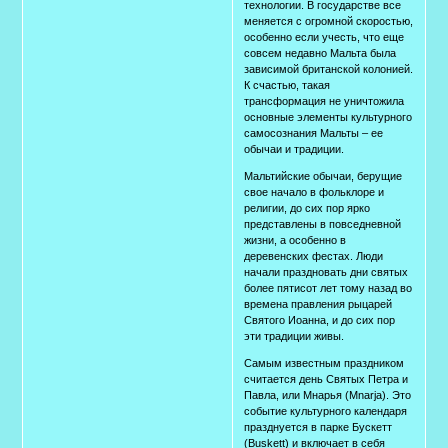
технологии. В государстве все
меняется с огромной скоростью,
особенно если учесть, что еще
совсем недавно Мальта была
зависимой британской колонией.
К счастью, такая
трансформация не уничтожила
основные элементы культурного
самосознания Мальты – ее
обычаи и традиции.
Мальтийские обычаи, берущие
свое начало в фольклоре и
религии, до сих пор ярко
представлены в повседневной
жизни, а особенно в
деревенских фестах. Люди
начали праздновать дни святых
более пятисот лет тому назад во
времена правления рыцарей
Святого Иоанна, и до сих пор
эти традиции живы.
Самым известным праздником
считается день Святых Петра и
Павла, или Мнарья (Мnarja). Это
событие культурного календаря
празднуется в парке Бускетт
(Buskett) и включает в себя