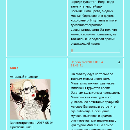
народ и купается. Вода, надо
заметить, чистейшая,
насыщенного цвета, в одних
местах бирюзового, в других –
ярко-синего. И купание в итоге
доставляет огромное
удовольствие хотя бы тем, что
можно спокойно поплавать, не
толкаясь и не задевая прочий
отдыхающий народ.
0
2
Поделиться
2017-09-24
18:49:41
anKa
На Мальту едут не только за
Активный участник
теплым морем и солнцем.
Мальта постоянно привлекает
миллионы туристов своим
богатым культурным наследием.
Мальтийская культура – это
уникальное сочетание традиций,
которое Вы вряд ли встретите
где-либо еще. Посещение
музеев, выставок и храмов –
отличное начало знакомства с
Зарегистрирован
: 2017-05-04
культурой Мальты; но самое
Приглашений:
0
интересное в путешествиях –