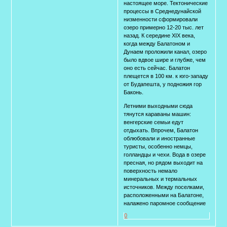
настоящее море. Тектонические
процессы в Среднедунайской
низменности сформировали
озеро примерно 12-20 тыс. лет
назад. К середине XIX века,
когда между Балатоном и
Дунаем проложили канал, озеро
было вдвое шире и глубже, чем
оно есть сейчас. Балатон
плещется в 100 км. к юго-западу
от Будапешта, у подножия гор
Баконь.
Летними выходными сюда
тянутся караваны машин:
венгерские семьи едут
отдыхать. Впрочем, Балатон
облюбовали и иностранные
туристы, особенно немцы,
голландцы и чехи. Вода в озере
пресная, но рядом выходит на
поверхность немало
минеральных и термальных
источников. Между поселками,
расположенными на Балатоне,
налажено паромное сообщение
0