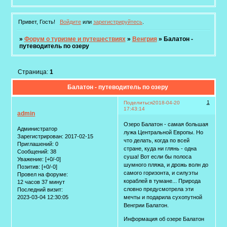
Привет, Гость!
Войдите
или
зарегистрируйтесь
.
»
Форум о туризме и путешествиях
»
Венгрия
»
Балатон -
путеводитель по озеру
Страница:
1
Балатон - путеводитель по озеру
1
Поделиться
2018-04-20
17:43:14
admin
Озеро Балатон - самая большая
Администратор
лужа Центральной Европы. Но
Зарегистрирован
: 2017-02-15
что делать, когда по всей
Приглашений:
0
стране, куда ни глянь - одна
Сообщений:
38
суша! Вот если бы полоса
Уважение:
[+0/-0]
шумного пляжа, и дрожь волн до
Позитив:
[+0/-0]
самого горизонта, и силуэты
Провел на форуме:
кораблей в тумане... Природа
12 часов 37 минут
словно предусмотрела эти
Последний визит:
2023-03-04 12:30:05
мечты и подарила сухопутной
Венгрии Балатон.
Информация об озере Балатон