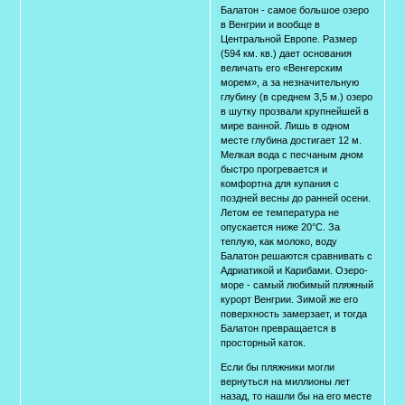
Балатон - самое большое озеро
в Венгрии и вообще в
Центральной Европе. Размер
(594 км. кв.) дает основания
величать его «Венгерским
морем», а за незначительную
глубину (в среднем 3,5 м.) озеро
в шутку прозвали крупнейшей в
мире ванной. Лишь в одном
месте глубина достигает 12 м.
Мелкая вода с песчаным дном
быстро прогревается и
комфортна для купания с
поздней весны до ранней осени.
Летом ее температура не
опускается ниже 20°C. За
теплую, как молоко, воду
Балатон решаются сравнивать с
Адриатикой и Карибами. Озеро-
море - самый любимый пляжный
курорт Венгрии. Зимой же его
поверхность замерзает, и тогда
Балатон превращается в
просторный каток.
Если бы пляжники могли
вернуться на миллионы лет
назад, то нашли бы на его месте