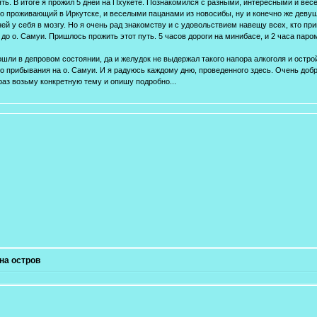
ять. В итоге я прожил 5 дней на Пхукете. Познакомился с разными, интересными и вес
но проживающий в Иркутске, и веселыми пацанами из новосибы, ну и конечно же девуш
й у себя в мозгу. Но я очень рад знакомству и с удовольствием навещу всех, кто при
я до о. Самуи. Пришлось прожить этот путь. 5 часов дороги на минибасе, и 2 часа паром
ошли в депровом состоянии, да и желудок не выдержал такого напора алкоголя и остро
его прибывания на о. Самуи. И я радуюсь каждому дню, проведенного здесь. Очень до
раз возьму конкретную тему и опишу подробно...
на остров