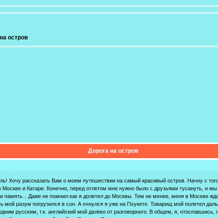
на остров
Дорога на остров
ль! Хочу рассказать Вам о моем путешествии на самый красивый остров. Начну с того
 Москве и Катаре. Конечно, перед отлетом мне нужно было с друзьями тусануть, и мы п
и память... Даже не помнил как я долетел до Москвы. Тем не менее, меня в Москве ж
ь мой разум погрузился в сон. А очнулся я уже на Пхукете. Товарищ мой полетел дальш
одним русским, т.к. английский мой далеко от разговорного. В общем, я, отоспавшись,