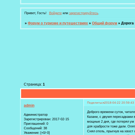
Привет, Гость!
Войдите
или
зарегистрируйтесь
.
»
Форум о туризме и путешествиях
»
Общий форум
»
Дорога 
Страница:
1
Поделиться
2018-04-22 20:59:43
admin
Доброго времени суток, читате
Администратор
Казани, с двумя пересадками в
Зарегистрирован
: 2017-02-15
мощные 2 дня, где потерял ум 
Приглашений:
0
для храбрости тоже дали. Опят
Сообщений:
38
Снял отель, прыгнув на хвост 
Уважение:
[+0/-0]