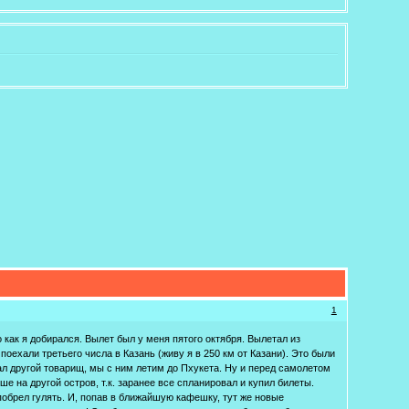
1
 как я добирался. Вылет был у меня пятого октября. Вылетал из
оехали третьего числа в Казань (живу я в 250 км от Казани). Это были
дал другой товарищ, мы с ним летим до Пхукета. Ну и перед самолетом
е на другой остров, т.к. заранее все спланировал и купил билеты.
 побрел гулять. И, попав в ближайшую кафешку, тут же новые