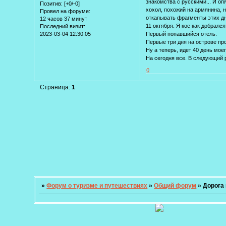
знакомства с русскими... И оп
Позитив:
[+0/-0]
хохол, похожий на армянина, 
Провел на форуме:
откапывать фрагменты этих дне
12 часов 37 минут
11 октября. Я кое как добралс
Последний визит:
2023-03-04 12:30:05
Первый попавшийся отель.
Первые три дня на острове пр
Ну а теперь, идет 40 день мо
На сегодня все. В следующий 
0
Страница:
1
»
Форум о туризме и путешествиях
»
Общий форум
»
Дорога 