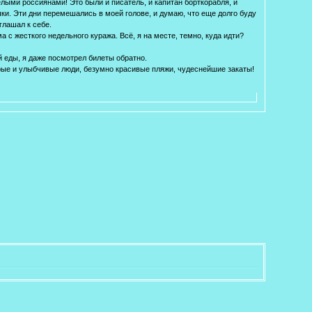
елыми россиянами! Это были и писатель, и капитан борткорабля, и
ки. Эти дни перемешались в моей голове, и думаю, что еще долго буду
глашал к себе.
а с жесткого недельного куража. Всё, я на месте, темно, куда идти?
й еды, я даже посмотрел билеты обратно.
брые и улыбчивые люди, безумно красивые пляжи, чудеснейшие закаты!