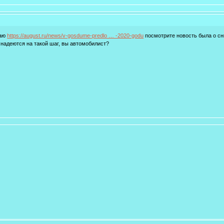
наю
https://august.ru/news/v-gosdume-predlo … -2020-godu
посмотрите новость была о сни
 надеются на такой шаг, вы автомобилист?