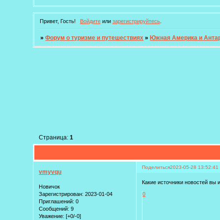
Привет, Гость!
Войдите
или
зарегистрируйтесь
.
»
Форум о туризме и путешествиях
»
Южная Америка и Анта
Страница:
1
Поделиться
2023-05-28 13:52:41
vmyvqu
Какие источники новостей вы 
Новичок
Зарегистрирован
: 2023-01-04
0
Приглашений:
0
Сообщений:
9
Уважение:
[+0/-0]