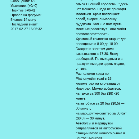
Сообщений:
48
замок Снежной Королевы. Здесь
Уважение:
[+0/-0]
нет монахов. Сюда не приходят
Позитив:
[+0/-0]
молиться. Храм воплощает
Провел на форуме:
собой, скорее, символику
5 часов 14 минут
буддизма. Больше вам пусть
Последний визит:
2017-02-27 16:05:32
местные расскажут - они любят
пофилософствовать.
Храмовый комплекс открыт для
посещения с 8.00 до 18.00.
Галерея в золотом доме
закрывается в 17.30. Вход
свободный. По выходным и в
праздничные дни здесь людно,
учтите.
Расположен храм по
Phahonyothin road в 15
километрах на юго-запад от
Чианграя. Можно добраться:
на такси за 300 бат ($8) -20
минут;
на автобусе за 20 бат ($0.5) —
30 минут;
на маршрутке-сонгтео за 30 бат
($0.8) — 30 минут.
Автобусы и маршрутки
отправляются от автобусной
станции возле ночного рынка в
центре Чианграя.