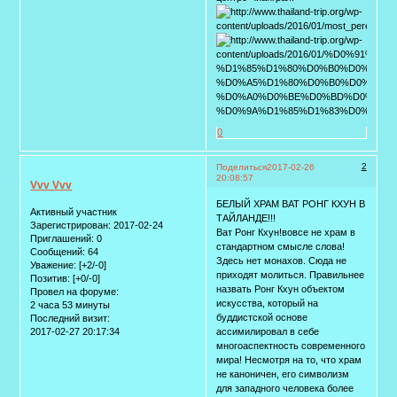
0
2
Поделиться
2017-02-26
20:08:57
Vvv Vvv
БЕЛЫЙ ХРАМ ВАТ РОНГ КХУН В
Активный участник
ТАЙЛАНДЕ!!!
Зарегистрирован
: 2017-02-24
Ват Ронг Кхун!вовсе не храм в
Приглашений:
0
стандартном смысле слова!
Сообщений:
64
Здесь нет монахов. Сюда не
Уважение:
[+2/-0]
приходят молиться. Правильнее
Позитив:
[+0/-0]
назвать Ронг Кхун объектом
Провел на форуме:
искусства, который на
2 часа 53 минуты
буддистской основе
Последний визит:
2017-02-27 20:17:34
ассимилировал в себе
многоаспектность современного
мира! Несмотря на то, что храм
не каноничен, его символизм
для западного человека более