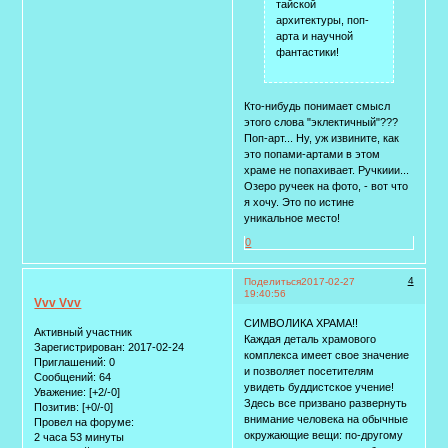
тайской
архитектуры, поп-
арта и научной
фантастики!
Кто-нибудь понимает смысл
этого слова "эклектичный"???
Поп-арт... Ну, уж извините, как
это попами-артами в этом
храме не попахивает. Ручкиии...
Озеро ручеек на фото, - вот что
я хочу. Это по истине
уникальное место!
0
4
Поделиться
2017-02-27
19:40:56
Vvv Vvv
СИМВОЛИКА ХРАМА!!
Активный участник
Каждая деталь храмового
Зарегистрирован
: 2017-02-24
комплекса имеет свое значение
Приглашений:
0
и позволяет посетителям
Сообщений:
64
увидеть буддистское учение!
Уважение:
[+2/-0]
Здесь все призвано развернуть
Позитив:
[+0/-0]
внимание человека на обычные
Провел на форуме:
окружающие вещи: по-другому
2 часа 53 минуты