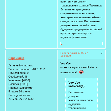
понятен, чем смысл
традиционных храмов Таиланда!
Если вы интересуетесь
современным искусством, то
этот храм его называют «белым!
следует посетить! Вы сможете
увидеть эклектичный сплав
буддизма, традиционной тайской
архитектуры, поп-арта и
научной фантастики!
0
3
Поделиться
2017-02-27
16:05:29
Странница
Vvv Vvv
Активный участник
опять-двадцать пять!!! Хватит
Зарегистрирован
: 2017-02-21
повторяться!
Приглашений:
0
Сообщений:
48
Уважение:
[+0/-0]
Vvv Vvv
Позитив:
[+0/-0]
написал(а):
Провел на форуме:
5 часов 14 минут
Вы сможете
Последний визит:
увидеть
2017-02-27 16:05:32
эклектичный сплав
буддизма,
традиционной