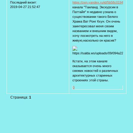
https://zen.yandex.ru/id/5b58c01940f49e
Последний визит:
2019-04-27 21:52:47
канала "Таиланд. Экскурсии в
Паттайя" я недавно узнала о
существовании такого Белого
Храма Ват Ронг Кхун. Он очень
заинтересовал меня своим
названием и внешним видом,
хочу посмотреть на него в
живую,насколько он красив?
Кстати, на этом канале
оказывается очень много
свежих новостей о различных
архитектурных старинных
строениях этой страны.
0
Страница:
1