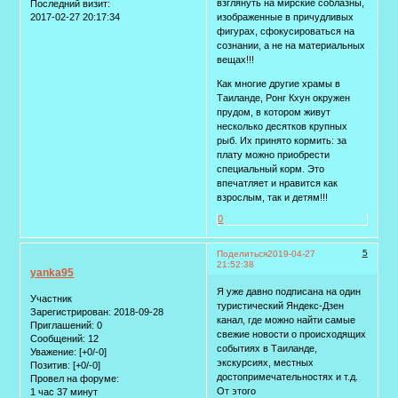
взглянуть на мирские соблазны,
Последний визит:
2017-02-27 20:17:34
изображенные в причудливых
фигурах, сфокусироваться на
сознании, а не на материальных
вещах!!!
Как многие другие храмы в
Таиланде, Ронг Кхун окружен
прудом, в котором живут
несколько десятков крупных
рыб. Их принято кормить: за
плату можно приобрести
специальный корм. Это
впечатляет и нравится как
взрослым, так и детям!!!
0
5
Поделиться
2019-04-27
21:52:38
yanka95
Я уже давно подписана на один
Участник
туристический Яндекс-Дзен
Зарегистрирован
: 2018-09-28
канал, где можно найти самые
Приглашений:
0
свежие новости о происходящих
Сообщений:
12
событиях в Таиланде,
Уважение:
[+0/-0]
экскурсиях, местных
Позитив:
[+0/-0]
достопримечательностях и т.д.
Провел на форуме:
От этого
1 час 37 минут