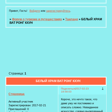
Привет, Гость!
Войдите
или
зарегистрируйтесь
.
»
Форум о туризме и путешествиях
»
Таиланд
»
БЕЛЫЙ ХРАМ
ВАТ РОНГ КХУН
Страница:
1
БЕЛЫЙ ХРАМ ВАТ РОНГ КХУН
1
Поделиться
2017-02-23
19:58:03
Странница
Короче, это нечто такое, что
Активный участник
даже уму не постижимо и
Зарегистрирован
: 2017-02-21
описать сложно. Невиданное
Приглашений:
0
искусство, словно вылепленный