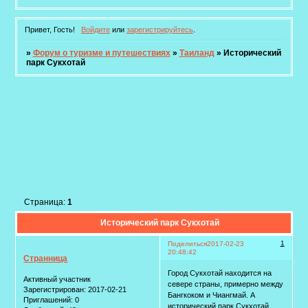
Привет, Гость!
Войдите
или
зарегистрируйтесь
.
»
Форум о туризме и путешествиях
»
Таиланд
»
Исторический
парк Сукхотай
Страница:
1
Исторический парк Сукхотай
1
Поделиться
2017-02-23
20:48:42
Странница
Город Сукхотай находится на
Активный участник
севере страны, примерно между
Зарегистрирован
: 2017-02-21
Бангкоком и Чиангмай. А
Приглашений:
0
исторический парк Сукхотай