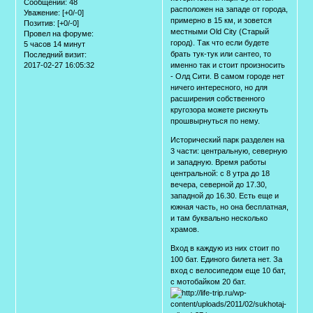
Сообщений:
48
расположен на западе от города,
Уважение:
[+0/-0]
примерно в 15 км, и зовется
Позитив:
[+0/-0]
местными Old City (Старый
Провел на форуме:
город). Так что если будете
5 часов 14 минут
брать тук-тук или сантео, то
Последний визит:
2017-02-27 16:05:32
именно так и стоит произносить
- Олд Сити. В самом городе нет
ничего интересного, но для
расширения собственного
кругозора можете рискнуть
прошвырнуться по нему.
Исторический парк разделен на
3 части: центральную, северную
и западную. Время работы
центральной: с 8 утра до 18
вечера, северной до 17.30,
западной до 16.30. Есть еще и
южная часть, но она бесплатная,
и там буквально несколько
храмов.
Вход в каждую из них стоит по
100 бат. Единого билета нет. За
вход с велосипедом еще 10 бат,
с мотобайком 20 бат.