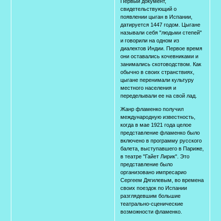
Первый документ,
свидетельствующий о
появлении цыган в Испании,
датируется 1447 годом. Цыгане
называли себя "людьми степей"
и говорили на одном из
диалектов Индии. Первое время
они оставались кочевниками и
занимались скотоводством. Как
обычно в своих странствиях,
цыгане перенимали культуру
местного населения и
переделывали ее на свой лад.
Жанр фламенко получил
международную известность,
когда в мае 1921 года целое
представление фламенко было
включено в программу русского
балета, выступавшего в Париже,
в театре "Гайет Лирик". Это
представление было
организовано импресарио
Сергеем Дягилевым, во времена
своих поездок по Испании
разглядевшим большие
театрально-сценические
возможности фламенко.