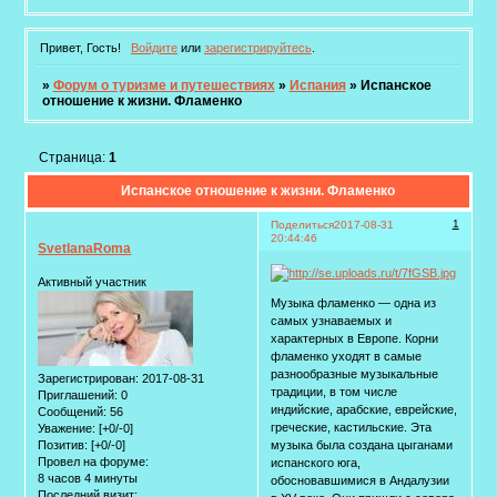
Привет, Гость!
Войдите
или
зарегистрируйтесь
.
»
Форум о туризме и путешествиях
»
Испания
»
Испанское
отношение к жизни. Фламенко
Страница:
1
Испанское отношение к жизни. Фламенко
1
Поделиться
2017-08-31
20:44:46
SvetlanaRoma
Активный участник
Музыка фламенко — одна из
самых узнаваемых и
характерных в Европе. Корни
фламенко уходят в самые
разнообразные музыкальные
Зарегистрирован
: 2017-08-31
традиции, в том числе
Приглашений:
0
индийские, арабские, еврейские,
Сообщений:
56
греческие, кастильские. Эта
Уважение:
[+0/-0]
Позитив:
[+0/-0]
музыка была создана цыганами
Провел на форуме:
испанского юга,
8 часов 4 минуты
обосновавшимися в Андалузии
Последний визит: