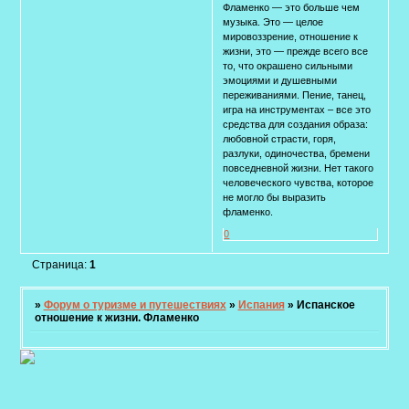
Фламенко — это больше чем
музыка. Это — целое
мировоззрение, отношение к
жизни, это — прежде всего все
то, что окрашено сильными
эмоциями и душевными
переживаниями. Пение, танец,
игра на инструментах – все это
средства для создания образа:
любовной страсти, горя,
разлуки, одиночества, бремени
повседневной жизни. Нет такого
человеческого чувства, которое
не могло бы выразить
фламенко.
0
Страница:
1
»
Форум о туризме и путешествиях
»
Испания
»
Испанское
отношение к жизни. Фламенко