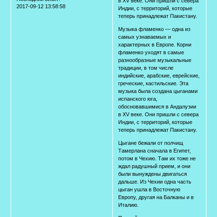
в XV веке. Они пришли с севера
2017-09-12 13:58:58
Индии, с территорий, которые
теперь принадлежат Пакистану.
Музыка фламенко — одна из
самых узнаваемых и
характерных в Европе. Корни
фламенко уходят в самые
разнообразные музыкальные
традиции, в том числе
индийские, арабские, еврейские,
греческие, кастильские. Эта
музыка была создана цыганами
испанского юга,
обосновавшимися в Андалузии
в XV веке. Они пришли с севера
Индии, с территорий, которые
теперь принадлежат Пакистану.
Цыгане бежали от полчищ
Тамерлана сначала в Египет,
потом в Чехию. Там их тоже не
ждал радушный прием, и они
были вынуждены двигаться
дальше. Из Чехии одна часть
цыган ушла в Восточную
Европу, другая на Балканы и в
Италию.