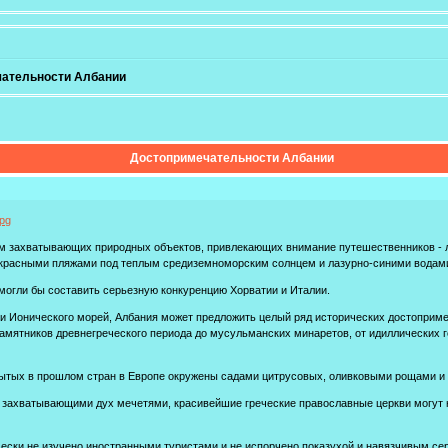
ательности Албании
Достопримечательности Албании
м захватывающих природных объектов, привлекающих внимание путешественников - 
красными пляжами под теплым средиземноморским солнцем и лазурно-синими водами
могли бы составить серьезную конкуренцию Хорватии и Италии.
и Ионического морей, Албания может предложить целый ряд исторических достоприме
т памятников древнегреческого периода до мусульманских минаретов, от идиллических
рытых в прошлом стран в Европе окружены садами цитрусовых, оливковыми рощами и
 захватывающими дух мечетями, красивейшие греческие православные церкви могут н
чески не изучено иностранными туристами и не испорчено показухой и навязчивым се