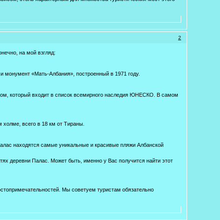
2
онечно, на мой взгляд:
 и монумент «Мать-Албания», построенный в 1971 году.
ком, который входит в список всемирного наследия ЮНЕСКО. В самом
 холме, всего в 18 км от Тираны.
 Палас находятся самые уникальные и красивые пляжи Албанской
стях деревни Палас. Может быть, именно у Вас получится найти этот
достопримечательностей. Мы советуем туристам обязательно