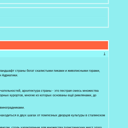
1
ландшафт страны богат скалистыми пиками и живописными горами,
 Адриатики.
чательностей, архитектура страны - это пестрая смесь множества
 горных курортов, многие из которых основаны ещё римлянами, до
 виноградниками.
аходиться в двух шагах от помпезных дворцов культуры в сталинском
рвисом, столь характерным для множества туристических мест этого