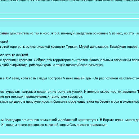
нии действительно так много, что я, пожалуй, выделила основные 5 из них, но это , к
торге!
 этой горе есть руины римской крепости Тиркан, Музей динозавров, Кладбище героев,
то что-то нечто!!!
ще древними греками. Сейчас эта территория считается Национальным албанским пар
мский амфитеатр, римский храм, а также византийская базилика.
 в XIV веке, хотя есть следы построек V века нашей эры. Он расположен на скалистом
тем туристам, которым нравятся нетронутые уголки. Именно в окрестностях деревни
оне нет никаких переполненных туристами курортов.
езарь когда-то в приступе ярости бросил в море чашу вина на берегу моря в окрестно
ым благодаря сочетанию османской и албанской архитектуры. В Берате очень много 
 XII века, а также несколько мечетей эпохи Османского правления.