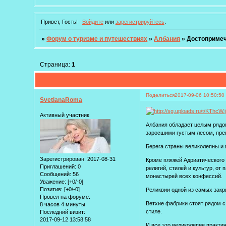
Привет, Гость!
Войдите
или
зарегистрируйтесь
.
»
Форум о туризме и путешествиях
»
Албания
»
Достопримеч
Страница:
1
Поделиться
2017-09-06 10:50:50
SvetlanaRoma
Активный участник
Албания обладает целым рядо
заросшими густым лесом, пре
Берега страны великолепны и 
Зарегистрирован
: 2017-08-31
Кроме пляжей Адриатического 
Приглашений:
0
религий, стилей и культур, о
Сообщений:
56
монастырей всех конфессий.
Уважение:
[+0/-0]
Позитив:
[+0/-0]
Реликвии одной из самых зак
Провел на форуме:
Ветхие фабрики стоят рядом с
8 часов 4 минуты
стиле.
Последний визит:
2017-09-12 13:58:58
И все это великолепие практи