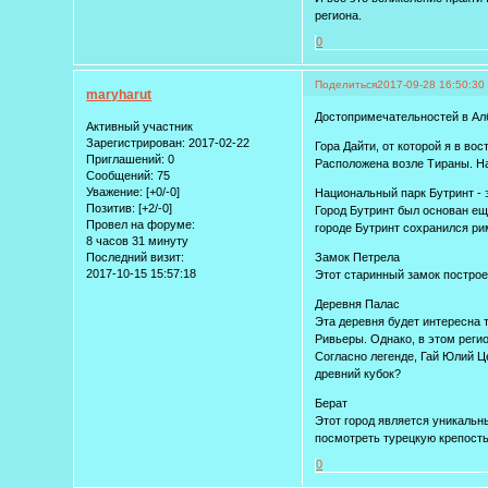
региона.
0
Поделиться
2017-09-28 16:50:30
maryharut
Достопримечательностей в Алба
Активный участник
Зарегистрирован
: 2017-02-22
Гора Дайти, от которой я в вос
Приглашений:
0
Расположена возле Тираны. На
Сообщений:
75
Уважение:
[+0/-0]
Национальный парк Бутринт - э
Позитив:
[+2/-0]
Город Бутринт был основан е
Провел на форуме:
городе Бутринт сохранился ри
8 часов 31 минуту
Последний визит:
Замок Петрела
2017-10-15 15:57:18
Этот старинный замок построен
Деревня Палас
Эта деревня будет интересна 
Ривьеры. Однако, в этом реги
Согласно легенде, Гай Юлий Ц
древний кубок?
Берат
Этот город является уникальн
посмотреть турецкую крепость
0